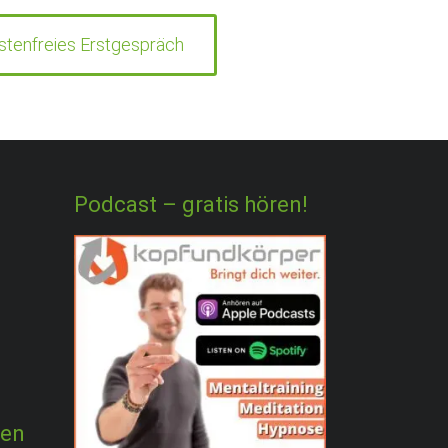
stenfreies Erstgespräch
Podcast – gratis hören!
ten