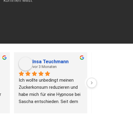
kommen willst.
Insa Teuchmann
Stefan Sc
vor 3 Monaten
vor 3 Monate
Ich wollte unbedingt meinen 
Meine Frau ist sei
Zuckerkonsum reduzieren und 
bei Sascha nach üb
 
habe mich für eine Hypnose bei 
rauchfrei ohne 
Sascha entschieden. Seit dem 
Entzugserscheinun
ich bei Sascha zur Hypnose 
zurecht stolz darau
war,
... 
weiterlesen
Behandlung war se
weiterlesen