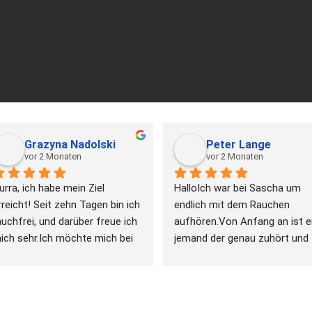
Grazyna Nadolski
Peter Lange
vor 2 Monaten
vor 2 Monaten
urra, ich habe mein Ziel 
HalloIch war bei Sascha um 
rreicht! Seit zehn Tagen bin ich 
endlich mit dem Rauchen 
auchfrei, und darüber freue ich 
aufhören.Von Anfang an ist er
ich sehr.Ich möchte mich bei 
jemand der genau zuhört und 
ascha bedanken, der mir
... 
hinterfragtDadurch konnte 
eiterlesen
Sascha genau
... 
weiterlesen