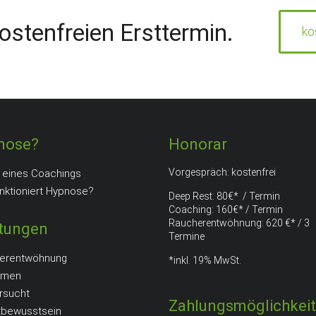
ostenfreien Ersttermin.
ko
nose?
Honorar
Vorgespräch: kostenfrei
 eines Coachings
nktioniert Hypnose?
Deep Rest: 80€* / Termin
Coaching: 160€* / Termin
Raucherentwöhnung: 620 €* / 3
stungen
Termine
erentwöhnung
*inkl. 19% MwSt.
hmen
rsucht
Zahlungsmöglichkei
tbewusstsein