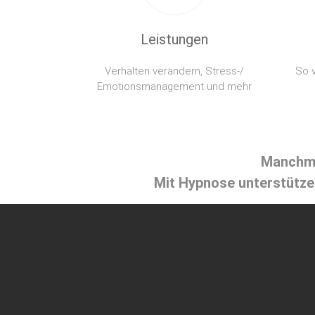
Leistungen
Verhalten verändern, Stress-/
So v
Emotionsmanagement und mehr
Manchma
Mit Hypnose unterstütze 