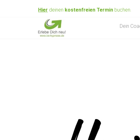
Skip
Hier
deinen
kostenfreien
Termin
buchen.
to
content
Hypnose nahe
BS
Dein Coa
Braunschweig
Hypnose
&
Coaching