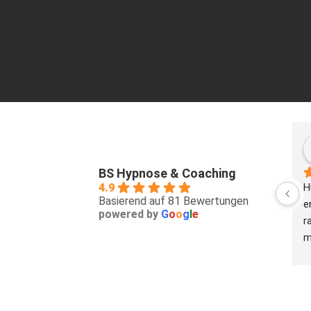
BS Hypnose & Coaching
4.9
H
Basierend auf 81 Bewertungen
e
powered by
G
o
o
g
l
e
r
m
S
w