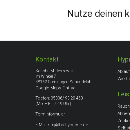
Nutze deinen k
Kontakt
Hyp
Sascha M. Jenzewski
Ablauf
Im Winkel 7
Wie fu
38162 Cremlingen-Schandelah
Google Maps Eintrag
Lei
Telefon: 05306/ 93 20 463
(Mo. – Fr. 9 -19 Uhr)
Rauch
Abne
Terminformular
Zucke
smj@bs-hypnose.de
E-Mail:
Selbs