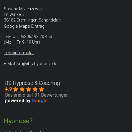
Vorgespräch abschätzen.
Sascha M. Jenzewski
Im Winkel 7
38162 Cremlingen-Schandelah
Google Maps Eintrag
Telefon: 05306/ 93 20 463
(Mo. – Fr. 9 -19 Uhr)
Terminformular
smj@bs-hypnose.de
E-Mail:
BS Hypnose & Coaching
4.9
Basierend auf 81 Bewertungen
powered by
G
o
o
g
l
e
Hypnose?