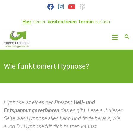
Skip
to
content
Hier
deinen
kostenfreien
Termin
buchen.
Hypnose nahe
BS
Braunschweig
Hypnose
&
Wie funktioniert Hypnose?
Coaching
Hypnose ist eines der ältesten
Heil- und
Entspannungsverfahren
das es gibt. Lese auf dieser
Seite was Hypnose alles kann und finde heraus, wie
auch Du Hypnose für dich nutzen kannst.