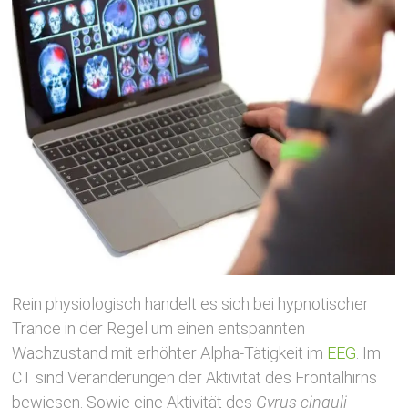
Rein physiologisch handelt es sich bei hypnotischer
Trance in der Regel um einen entspannten
Wachzustand mit erhöhter Alpha-Tätigkeit im
E
E
G
. Im
CT sind Veränderungen der Aktivität des Frontalhirns
bewiesen. Sowie eine Aktivität des
Gyrus cinguli