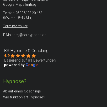
geführte Tiefenentspannung (DeepRest) wird mit 80 €
Google Maps Eintrag
berechnet.
Telefon: 05306/ 93 20 463
(Mo. – Fr. 9 -19 Uhr)
Terminformular
smj@bs-hypnose.de
E-Mail:
BS Hypnose & Coaching
4.9
Basierend auf 81 Bewertungen
powered by
G
o
o
g
l
e
Hypnose?
Ablauf eines Coachings
Wie funktioniert Hypnose?