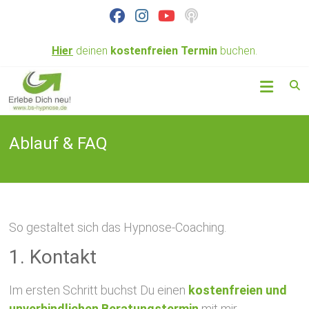
Skip
to
content
Hier
deinen
kostenfreien
Termin
buchen.
Hypnose nahe
BS
Braunschweig
Hypnose
&
Ablauf & FAQ
Coaching
So gestaltet sich das Hypnose-Coaching.
1. Kontakt
Im ersten Schritt buchst Du einen
kostenfreien und
unverbindlichen Beratungstermin
mit mir.