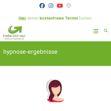
Skip
to
content
Hier
deinen
kostenfreien
Termin
buchen.
Hypnose nahe
BS
Braunschweig
Hypnose
&
hypnose-ergebnisse
Coaching