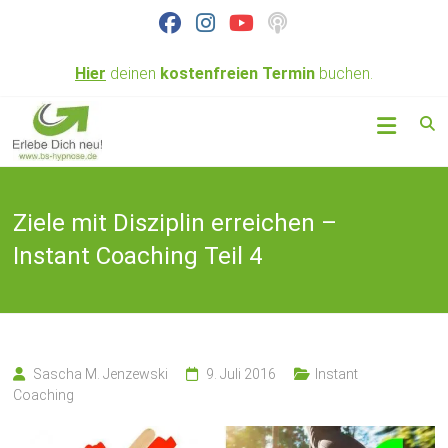
Skip
to
content
Hier
deinen
kostenfreien
Termin
buchen.
Hypnose nahe
BS
Braunschweig
Hypnose
&
Ziele mit Disziplin erreichen –
Coaching
Instant Coaching Teil 4
Sascha M. Jenzewski
9. Juli 2016
Instant
Coaching