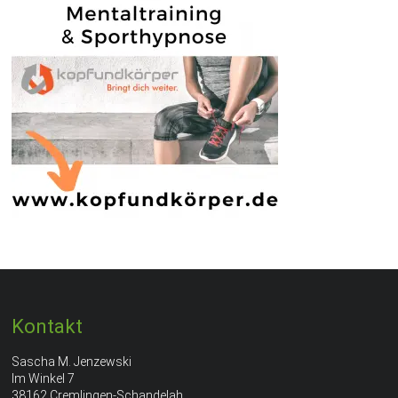
Kontakt
Sascha M. Jenzewski
Im Winkel 7
38162 Cremlingen-Schandelah