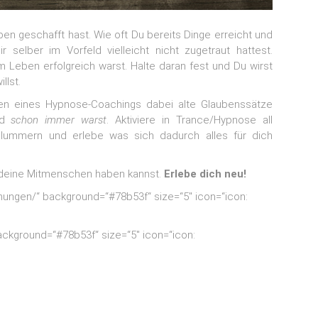
n geschafft hast. Wie oft Du bereits Dinge erreicht und
r selber im Vorfeld vielleicht nicht zugetraut hattest.
m Leben erfolgreich warst. Halte daran fest und Du wirst
llst.
en eines Hypnose-Coachings dabei alte Glaubenssätze
nd
schon immer warst
. Aktiviere in Trance/Hypnose all
hlummern und erlebe was sich dadurch alles für dich
 deine Mitmenschen haben kannst.
Erlebe dich neu!
nungen/“ background=“#78b53f“ size=“5″ icon=“icon:
background=“#78b53f“ size=“5″ icon=“icon: