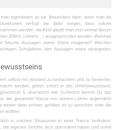
 man irgendwann an sie. Besonders dann, wenn man als
funktionen verfügt die dafür sorgen, dass solche
nommen werden. Als Kind glaubt man erst einmal diesen
sonen
(Eltern, Lehrern, …)
ausgesprochen werden. Welches
uf falsche Aussagen seiner Eltern reagieren? Welches
 wichtigen Schuljahren, den Aussagen eines verärgerten,
bewusstseins
einem selbst mit Abstand zu betrachten und zu bewerten.
macht werden, gehen sofort in das Unterbewusstsein.
geschockt & überrascht war. Sicherlich kennst Du das
vor der gesamten Klasse von seinem Lehrer angemahnt
es einem dann schwer gefallen ist zu sprechen oder die
en wollten.
h in solchen Situationen in einer Trance befindest.
st, die eigenen Gefühle dich übermannt haben und somit