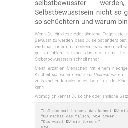
selbstbewusster wer
Selbstbewusstsein nicht so 
so schüchtern und warum bin i
Wenn Du dir diese oder ähnliche Fragen stellst
Bewusst zu werden, dass Du selbst anders bist od
wird man, indem man erkennt was einen selbst g
gut zu fühlen. Hat man das erst einmal fü
Selbstbewusstsein schnell näher.
Meist erzählen Menschen mit einem niedrigen
Kindheit
schüchtern und zurückhaltend
waren. Le
zurückhaltenden Menschen bereits in der Kind
kann.
Womöglich kennst Du solche oder ähnliche Sätz
"Laß das mal lieber, das kannst 
DU
 nic
"
DU
 machst das falsch, wie immer."

"Das wirst 
DU
 nie lernen."

usw. ....