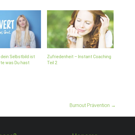
dein Selbstbild ist
Zufriedenheit – Instant Coaching
ste was Du hast
Teil 2
Burnout Prävention
→