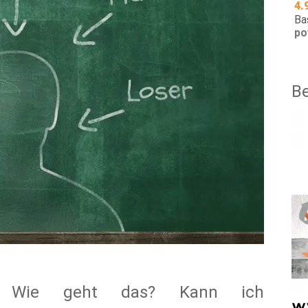
4.
Ba
po
B
n? Wie geht das? Kann ich