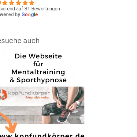
9
sierend auf 81 Bewertungen
wered by
G
o
o
g
l
e
esuche auch