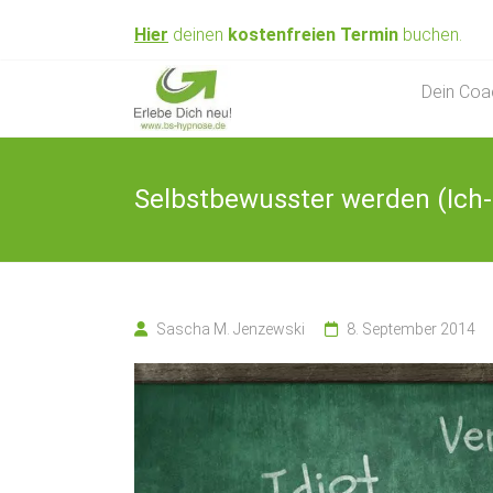
Skip
Hier
deinen
kostenfreien
Termin
buchen.
to
content
Hypnose nahe
BS
Dein Coa
Braunschweig
Hypnose
&
Selbstbewusster werden (Ich
Coaching
Sascha M. Jenzewski
8. September 2014