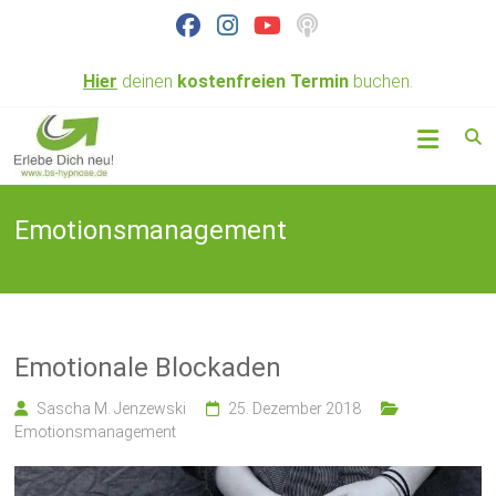
Skip
to
content
Hier
deinen
kostenfreien
Termin
buchen.
Hypnose nahe
BS
Braunschweig
Hypnose
&
Emotionsmanagement
Coaching
Emotionale Blockaden
Sascha M. Jenzewski
25. Dezember 2018
Emotionsmanagement