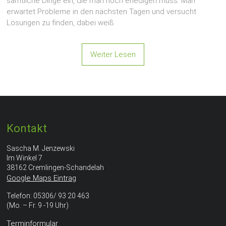
sämtliche Dinge ein, die man noch erledigen muss. Man
erwartet Probleme in den nächsten Tagen und versucht
Lösungen zu finden, dabei weiß
Weiter Lesen
Kontakt
Sascha M. Jenzewski
Im Winkel 7
38162 Cremlingen-Schandelah
Google Maps Eintrag
Telefon: 05306/ 93 20 463
(Mo. – Fr. 9 -19 Uhr)
Terminformular